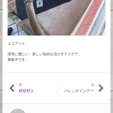
エコアート。
環境に優しい、新しい技術を活かすアイデア。
募集中です。
前
次
投
前
次
模様替え
バレンタインデー
稿
の
の
記
記
ナ
事:
事:
ビ