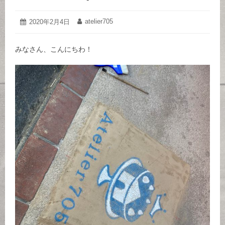
シ
め
エ
洋
2020
atelier705
投
2020年2月4日
投
年
稿
稿
菓
2
日:
者:
月
子
みなさん、こんにちわ！
7
日
店・
和
菓
子
店