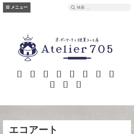
コ
検
メニュー
ン
索:
テ
ン
ツ
へ
ス
キ
ッ
プ
ホ
ご
メ
お
オ
活
お
旧
ー
注
ニ
店
ー
動
知
サ
English
愛
Link
ム
文/
ュ
ナ
ら
イ
知
お
ー
ー
せ
ト
の
問
パ
お
合
テ
す
せ
ィ
エコアート
す