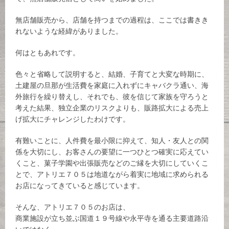
無店舗販売から、店舗を持つまでの過程は、ここでは書きき
れないような経緯がありました。
何はともあれです。
色々と省略して説明すると、結婚、子育てと大変な時期に、
土建屋の旦那が生活費を家庭に入れずにキャバクラ通い、海
外旅行を繰り替えし、それでも、彼を信じて家族を守ろうと
考えた結果、独立企業のリスクよりも、販路拡大による売上
げ拡大にチャレンジしたわけです。
有難いことに、人件費を最小限に抑えて、知人・友人との関
係を大切にし、お客さんの要望に一つひとつ確実に応えてい
くこと、菓子学園や出張販売などのご縁を大切にしていくこ
とで、アトリエ７０５は地道ながら着実に地域に求められる
お店になってきていると感じています。
そんな、アトリエ７０５のお店は、
商業施設が立ち並ぶ国道１９号線や永平寺を通る主要道路沿