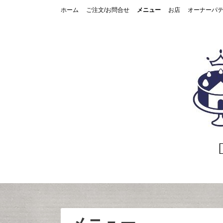
コ
ホーム
ご注文/お問合せ
メニュー
お店
オーナーパ
ン
テ
ン
ツ
へ
ス
キ
ッ
プ