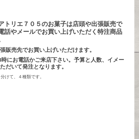
合
テ
す
せ
ィ
め
シ
洋
アトリエ７０５のお菓子は店頭や出張販売で
エ
菓
電話やメールでお買い上げいただく特注商品
子
。
店
張販売先でお買い上げいただけます。
和
18時にお電話かご来店下さい。予算と人数、イメー
菓
ただいて発注となります。
子
く分けて、４種類です。
店