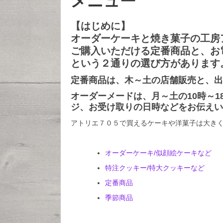
メニュー
【はじめに】
投
2019
稿
オーダーケーキと焼き菓子の工房
年2
日:
ご購入いただける定番商品と、お
月25
2019
日
という２通りの選び方があります
年
投
6
atelier705
定番商品は、木～土の店舗販売と、出
稿
月
者:
10
オーダーメードは、月～土の10時～
日
ジ、お受け取りの日時などをお伝えい
アトリエ７０５で買えるケーキや洋菓子は大き
オーダーケーキ/似顔絵ケーキなど
特注クッキー/特大クッキーなど
定番商品
季節商品