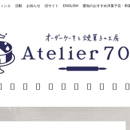
ティシエ
活動
お知らせ
旧サイト
ENGLISH
愛知のおすすめ洋菓子店・和
ホ
ご
メ
お
オ
活
お
旧
Englis
愛
ー
注
ニ
店
ー
動
知
サ
知
ム
文/
ュ
ナ
ら
イ
の
お
ー
ー
せ
ト
お
問
パ
す