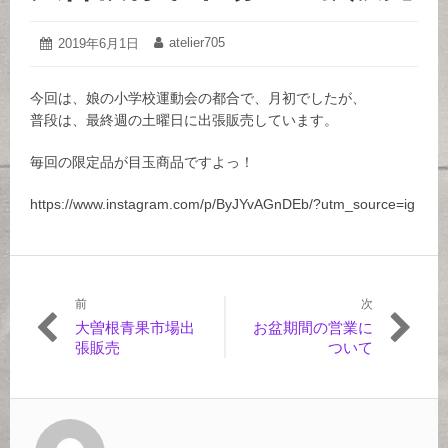
シ
め
エ
洋
2019
atelier705
投
2019年6月1日
投
年
稿
稿
菓
6
日:
者:
月
子
今回は、娘の小学校運動会の都合で、月初でしたが、
1
普段は、最終週の土曜日に出張販売しています。
日
店・
和
毎回の限定品が目玉商品ですよっ！
菓
https://www.instagram.com/p/ByJYvAGnDEb/?utm_source=ig
子
店
前
次
投
前
次
大曽根青果市場出
お盆期間の営業に
稿
の
の
張販売
ついて
記
記
ナ
事:
事:
ビ
ゲ