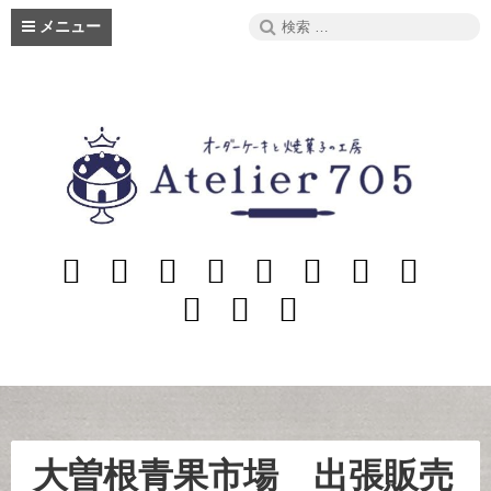
コ
検
メニュー
ン
索:
テ
ン
ツ
へ
ス
キ
ッ
プ
ホ
ご
メ
お
オ
活
お
旧
ー
注
ニ
店
ー
動
知
サ
English
愛
Link
ム
文/
ュ
ナ
ら
イ
知
お
ー
ー
せ
ト
の
問
パ
お
合
テ
す
せ
ィ
大曽根青果市場 出張販売
す